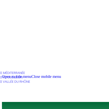
E MÉDITERRANÉE
Open mobile menu
Close mobile menu
E ROUSSILLON
E VALLÉE DU RHÔNE