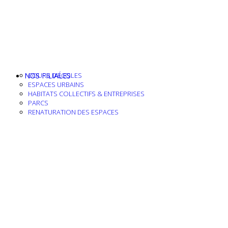
NOS FILIALES
COURS D’ÉCOLES
ESPACES URBAINS
HABITATS COLLECTIFS & ENTREPRISES
PARCS
RENATURATION DES ESPACES