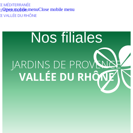
E MÉDITERRANÉE
Open mobile menu
Close mobile menu
E ROUSSILLON
E VALLÉE DU RHÔNE
Nos filiales
JARDINS DE PROVENCE
VALLÉE DU RHÔNE