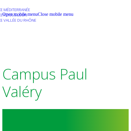
E MÉDITERRANÉE
Open mobile menu
Close mobile menu
E ROUSSILLON
E VALLÉE DU RHÔNE
Campus Paul
Valéry