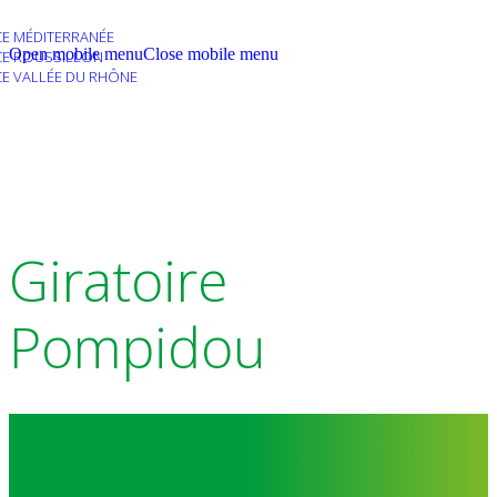
E MÉDITERRANÉE
Open mobile menu
Close mobile menu
E ROUSSILLON
E VALLÉE DU RHÔNE
Giratoire
Pompidou