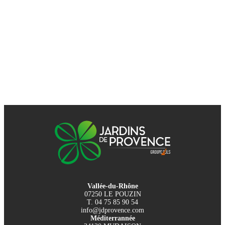
Vallée-du-Rhône
07250 LE POUZIN
T. 04 75 85 90 54
info@jdprovence.com
Méditerrannée