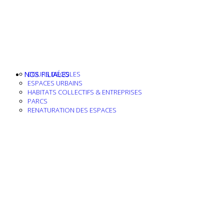
NOS FILIALES
COURS D’ÉCOLES
ESPACES URBAINS
HABITATS COLLECTIFS & ENTREPRISES
PARCS
RENATURATION DES ESPACES