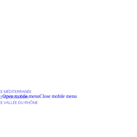
E MÉDITERRANÉE
Open mobile menu
Close mobile menu
E ROUSSILLON
E VALLÉE DU RHÔNE